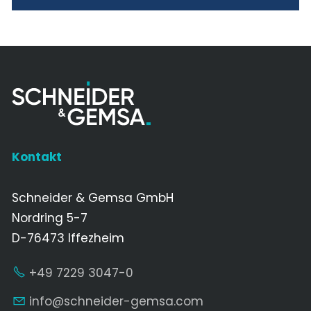
Kontakt
Schneider & Gemsa GmbH
Nordring 5-7
D-76473 Iffezheim
+49 7229 3047-0
nf
schn
d
r-g
ms
c
m