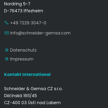
Nordring 5-7
D-76473 Iffezheim
+49 7229 3047-0
nf
schn
d
r-g
ms
c
m
Datenschutz
Impressum
Kontakt International
Schneider & Gemsa CZ s.r.o.
Děčínská 1611/45
CZ-400 03 Ústí nad Labem