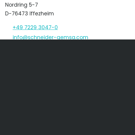
Nordring 5-7
D-76473 Iffezheim
+49 7229 3047-0
nf
schn
d
r-g
ms
c
m
Schneider & Gemsa CZ s.r.o.
Děčínská 1611/45
CZ-400 03 Ústí nad Labem
+420 475 205 256
+420 475 621 568
nf
SGCZ
cz