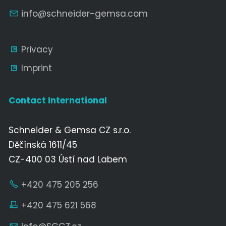
nf
schn
d
r-g
ms
c
m
Privacy
Imprint
Contact International
Schneider & Gemsa CZ s.r.o.
Děčínská 1611/45
CZ-400 03 Ústí nad Labem
+420 475 205 256
+420 475 621 568